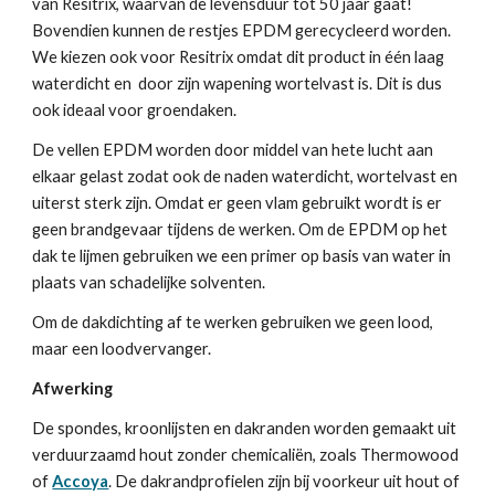
van Resitrix, waarvan de levensduur tot 50 jaar gaat! 
Bovendien kunnen de restjes EPDM gerecycleerd worden. 
We kiezen ook voor Resitrix omdat dit product in één laag 
waterdicht en  door zijn wapening wortelvast is. Dit is dus 
ook ideaal voor groendaken.
De vellen EPDM worden door middel van hete lucht aan 
elkaar gelast zodat ook de naden waterdicht, wortelvast en 
uiterst sterk zijn. Omdat er geen vlam gebruikt wordt is er 
geen brandgevaar tijdens de werken. Om de EPDM op het 
dak te lijmen gebruiken we een primer op basis van water in 
plaats van schadelijke solventen.
Om de dakdichting af te werken gebruiken we geen lood, 
maar een loodvervanger. 
Afwerking
De spondes, kroonlijsten en dakranden worden gemaakt uit 
verduurzaamd hout zonder chemicaliën, zoals Thermowood 
of 
Accoya
. De dakrandprofielen zijn bij voorkeur uit hout of 